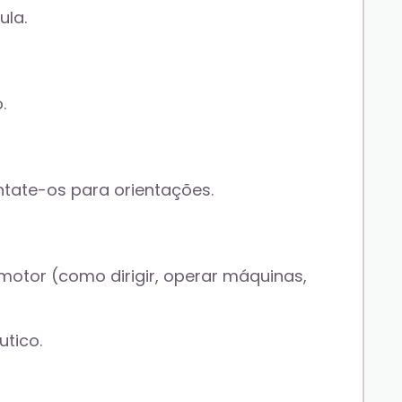
la. 
.
tate-os para orientações. 
otor (como dirigir, operar máquinas, 
tico. 