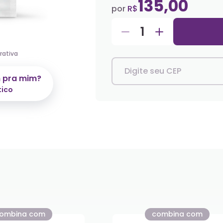
135,00
por
R$
1
rativa
Digite seu CEP
m pra mim?
tico
ombina com
combina com