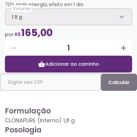
70% mais energia, efeito em 1 dia
Volume
1.8 g
165,00
por
R$
1
Adicionar ao carrinho
Digite seu CEP
Calcular
Formulação
CLONAPURE (Interno) 1,8 g
Posologia